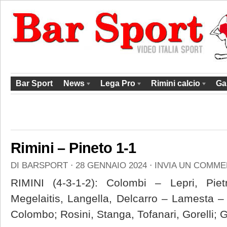
Bar Sport
News
Lega Pro
Rimini calcio
Ga
Rimini – Pineto 1-1
DI
BARSPORT
⋅
28 GENNAIO 2024
⋅
INVIA UN COMM
RIMINI (4-3-1-2): Colombi – Lepri, Piet
Megelaitis, Langella, Delcarro – Lamesta 
Colombo; Rosini, Stanga, Tofanari, Gorelli; G