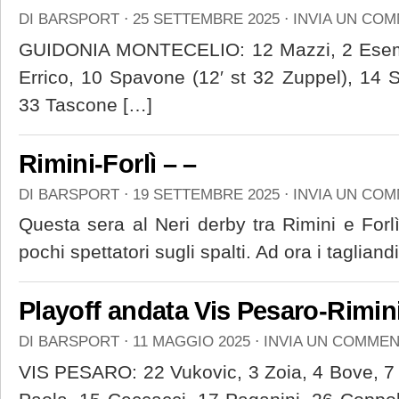
DI
BARSPORT
⋅
25 SETTEMBRE 2025
⋅
INVIA UN CO
GUIDONIA MONTECELIO: 12 Mazzi, 2 Esempi
Errico, 10 Spavone (12′ st 32 Zuppel), 14 S
33 Tascone […]
Rimini-Forlì – –
DI
BARSPORT
⋅
19 SETTEMBRE 2025
⋅
INVIA UN CO
Questa sera al Neri derby tra Rimini e For
pochi spettatori sugli spalti. Ad ora i taglia
Playoff andata Vis Pesaro-Rimini
DI
BARSPORT
⋅
11 MAGGIO 2025
⋅
INVIA UN COMME
VIS PESARO: 22 Vukovic, 3 Zoia, 4 Bove, 7 P