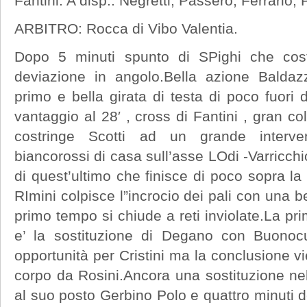
Fantini. A disp.: Negretti, Passerò, Ferrario, 
ARBITRO: Rocca di Vibo Valentia.
Dopo 5 minuti spunto di SPighi che cost
deviazione in angolo.Bella azione Baldazz
primo e bella girata di testa di poco fuori
vantaggio al 28′ , cross di Fantini , gran co
costringe Scotti ad un grande interve
biancorossi di casa sull’asse LOdi -Varricchi
di quest’ultimo che finisce di poco sopra la 
RImini colpisce l”incrocio dei pali con una b
primo tempo si chiude a reti inviolate.La pr
e’ la sostituzione di Degano con Buonocu
opportunità per Cristini ma la conclusione vi
corpo da Rosini.Ancora una sostituzione nel 
al suo posto Gerbino Polo e quattro minuti 