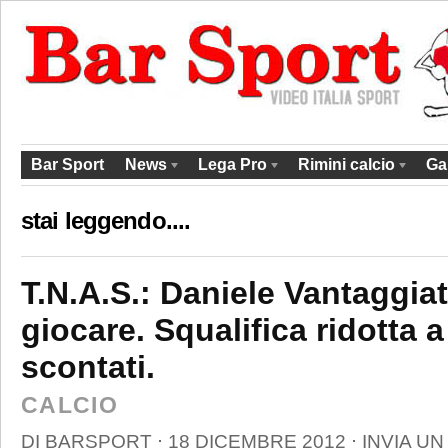
Bar Sport
News
Lega Pro
Rimini calcio
Ga
stai leggendo....
T.N.A.S.: Daniele Vantaggia
giocare. Squalifica ridotta a
scontati.
CALCIO
DI
BARSPORT
⋅
18 DICEMBRE 2012
⋅
INVIA U