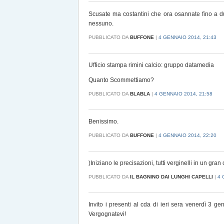
Scusate ma costantini che ora osannate fino a du
nessuno.
PUBBLICATO DA
BUFFONE
|
4 GENNAIO 2014, 21:43
Ufficio stampa rimini calcio: gruppo datamedia
Quanto Scommettiamo?
PUBBLICATO DA
BLABLA
|
4 GENNAIO 2014, 21:58
Benissimo.
PUBBLICATO DA
BUFFONE
|
4 GENNAIO 2014, 22:20
)Iniziano le precisazioni, tutti verginelli in un gran
PUBBLICATO DA
IL BAGNINO DAI LUNGHI CAPELLI
|
4 
Invito i presenti al cda di ieri sera venerdì 3 ge
Vergognatevi!