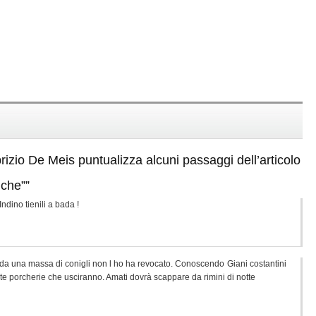
brizio De Meis puntualizza alcuni passaggi dell’articolo
iche””
dino tienili a bada !
cda una massa di conigli non l ho ha revocato. Conoscendo Giani costantini
te porcherie che usciranno. Amati dovrà scappare da rimini di notte