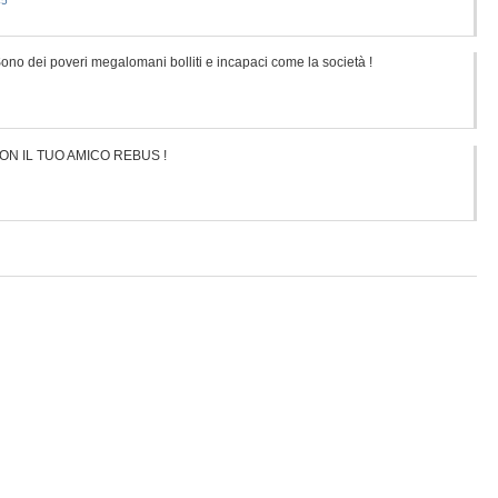
45
no dei poveri megalomani bolliti e incapaci come la società !
ON IL TUO AMICO REBUS !