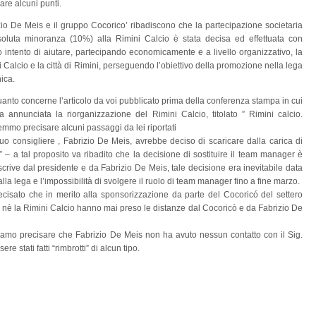
are alcuni punti.
zio De Meis e il gruppo Cocorico’ ribadiscono che la partecipazione societaria
soluta minoranza (10%) alla Rimini Calcio è stata decisa ed effettuata con
o intento di aiutare, partecipando economicamente e a livello organizzativo, la
 Calcio e la città di Rimini, perseguendo l’obiettivo della promozione nella lega
ica.
anto concerne l’articolo da voi pubblicato prima della conferenza stampa in cui
ta annunciata la riorganizzazione del Rimini Calcio, titolato ” Rimini calcio.
rremmo precisare alcuni passaggi da lei riportati
 suo consigliere , Fabrizio De Meis, avrebbe deciso di scaricare dalla carica di
– a tal proposito va ribadito che la decisione di sostituire il team manager è
crive dal presidente e da Fabrizio De Meis, tale decisione era inevitabile data
dalla lega e l’impossibilità di svolgere il ruolo di team manager fino a fine marzo.
cisato che in merito alla sponsorizzazione da parte del Cocoricó del settero
ti nè la Rimini Calcio hanno mai preso le distanze dal Cocoricò e da Fabrizio De
gliamo precisare che Fabrizio De Meis non ha avuto nessun contatto con il Sig.
 stati fatti “rimbrotti” di alcun tipo.