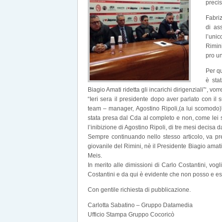
precis
Fabri
di as
l’unic
Rimini
pro un
Per qu
è sta
Biagio Amati ridetta gli incarichi dirigenziali”‘, vo
“Ieri sera il presidente dopo aver parlato con il
team – manager, Agostino Ripoli,(a lui scomodo)” 
stata presa dal Cda al completo e non, come lei s
l’inibizione di Agostino Ripoli, di tre mesi decisa 
Sempre continuando nello stesso articolo, va pre
giovanile del Rimini, nè il Presidente Biagio ama
Meis.
In merito alle dimissioni di Carlo Costantini, vo
Costantini e da qui è evidente che non posso e essere
Con gentile richiesta di pubblicazione.
Carlotta Sabatino – Gruppo Datamedia
Ufficio Stampa Gruppo Cocoricò