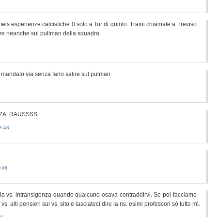
eis esperienze calcistiche 0 solo a Tor di quinto. Traini chiamate a Treviso
lre neanche sul pullman della squadra
o mandato via senza farlo salire sul pulman
ZA. RAUSSSS
3:43
:46
a vs. intransigenza quando qualcuno osava contraddirvi. Se poi facciamo
. alti pensieri sul vs, sito e lasciateci dire la ns. esimi professori sò tutto mì.