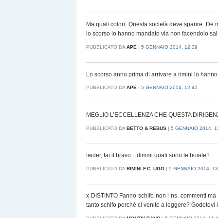
Ma quali colori. Questa società deve sparire. De m
lo scorso lo hanno mandato via non facendolo sa
PUBBLICATO DA
APE
|
5 GENNAIO 2014, 12:39
Lo scorso anno prima di arrivare a rimini lo hann
PUBBLICATO DA
APE
|
5 GENNAIO 2014, 12:41
MEGLIO L’ECCELLENZA CHE QUESTA DIRIGEN
PUBBLICATO DA
BETTO & REBUS
|
5 GENNAIO 2014, 1
taider, fai il bravo…dimmi quali sono le boiate?
PUBBLICATO DA
RIMINI F.C. UGO
|
5 GENNAIO 2014, 13
x DISTINTO Fanno schifo non i ns. commenti ma l
tanto schifo perché ci venite a leggere? Godetevi i vs