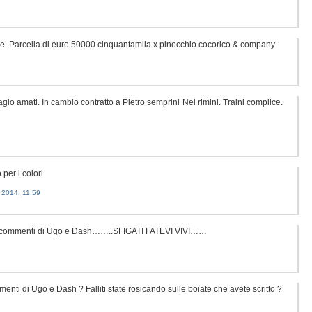
a bene. Parcella di euro 50000 cinquantamila x pinocchio cocorico & company
io amati. In cambio contratto a Pietro semprini Nel rimini. Traini complice.
per i colori
2014, 11:59
edo commenti di Ugo e Dash……..SFIGATI FATEVI VIVI……
nti di Ugo e Dash ? Falliti state rosicando sulle boiate che avete scritto ?