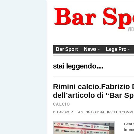
Bar Sport
News
Lega Pro
stai leggendo....
Rimini calcio.Fabrizio
dell’articolo di “Bar S
CALCIO
DI
BARSPORT
⋅
4 GENNAIO 2014
⋅
INVIA UN COMM
Gent.
In me