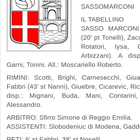
SASSOMARCONI
IL TABELLINO
SASSO MARCONI: L
(20′ pt Tonelli), Zac
Rotatori, Iysa, 
Arbizzani). A disp
Garni, Tonini. All.: Moscariello Roberto.
RIMINI: Scotti, Brighi, Carnesecchi, Giu
Fabbri (43′ st Nanni), Giuebre, Cicarevic, Ricch
disp.: Mignani, Buda, Mani, Contarini, 
Alessandro.
ARBITRO: Sfirro Simone di Reggio Emilia.
ASSISTENTI: Slobodeniuc di Modena, Gaddo
RETI: 6′ st Fabbri, 38′ st Noselli.