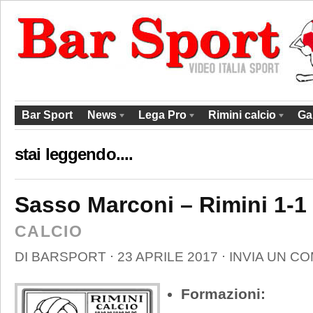
Bar Sport
News
Lega Pro
Rimini calcio
Ga
stai leggendo....
Sasso Marconi – Rimini 1-1
CALCIO
DI
BARSPORT
⋅
23 APRILE 2017
⋅
INVIA UN C
Formazioni: