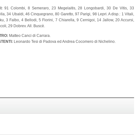
NI:
91 Colombi, 8 Semeraro, 23 Megelaitis, 28 Longobardi, 30 De Vitis, 33
la, 34 Ubaldi, 46 Cinquegrano, 80 Garetto, 97 Parigi, 98 Lepri. A disp.: 1 Vitali,
ku, 3 Falbo, 4 Bellodi, 5 Fiorini, 7 Chiarella, 9 Cernigoi, 14 Jallow, 20 Accursi,
coli, 29 Dobrev. All. Buscè.
TRO:
Matteo Canci di Carrara.
STENTI:
Leonardo Tesi di Padova ed Andrea Cocomero di Nichelino.