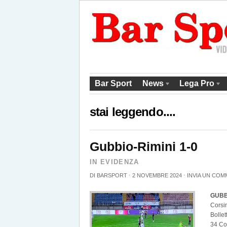
Bar Sport
News
Lega Pro
stai leggendo....
Gubbio-Rimini 1-0
IN EVIDENZA
DI
BARSPORT
⋅
2 NOVEMBRE 2024
⋅
INVIA UN CO
GUB
Corsi
Bollet
34 Con