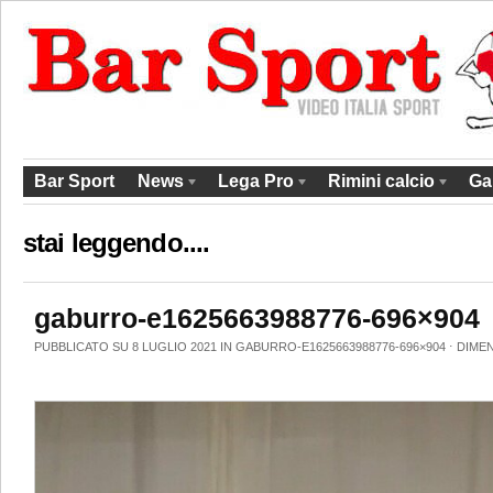
Bar Sport
News
Lega Pro
Rimini calcio
Ga
stai leggendo....
gaburro-e1625663988776-696×904
PUBBLICATO SU 8 LUGLIO 2021 IN
GABURRO-E1625663988776-696×904
⋅
DIMEN