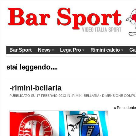
Bar Sport
News
Lega Pro
Rimini calcio
Ga
stai leggendo....
-rimini-bellaria
PUBBLICATO SU 17 FEBBRAIO 2013 IN
-RIMINI-BELLARIA
⋅
DIMENSIONE COMPL
« Precedente