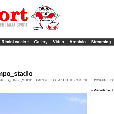
Rimini calcio
Gallery
Video
Archivio
Streaming
mpo_stadio
BAGNO_CAMPO_STADIO
⋅
DIMENSIONE COMPLETA
600 × 338
PIXEL
⋅
LASCIA UN TU
« Precedente
Su