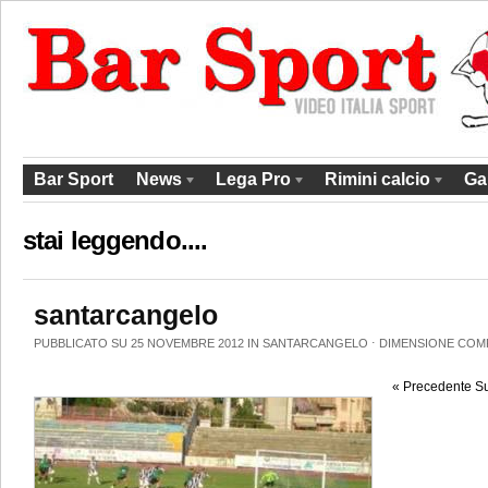
Bar Sport
News
Lega Pro
Rimini calcio
Ga
stai leggendo....
santarcangelo
PUBBLICATO SU 25 NOVEMBRE 2012 IN
SANTARCANGELO
⋅
DIMENSIONE COM
« Precedente
Su